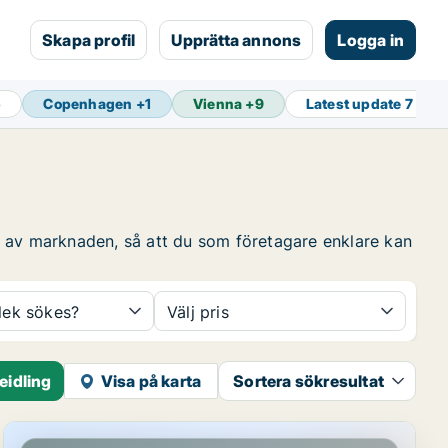
Skapa profil
Upprätta annons
Logga in
5
Copenhagen
+
1
Vienna
+
9
Latest update
7 min
r av marknaden, så att du som företagare enklare kan
rlek sökes?
Välj pris
eidling
Visa på karta
Sortera sökresultat
Lagerfastighet i Wien Meidling, Wien