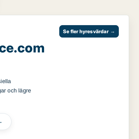
Se fler hyresvärdar
→
ace.com
iella
gar och lägre
→