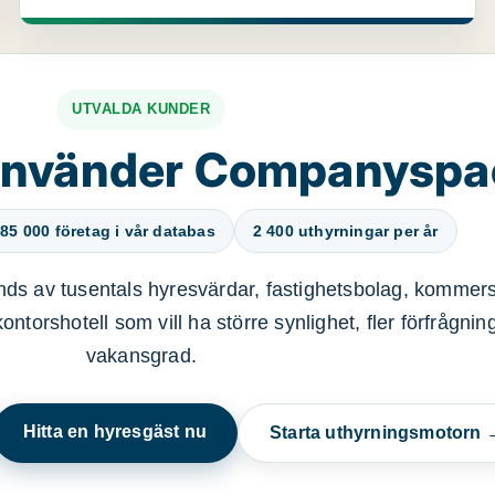
UTVALDA KUNDER
använder Companysp
85 000 företag i vår databas
2 400 uthyrningar per år
ds av tusentals hyresvärdar, fastighetsbolag, kommers
ntorshotell som vill ha större synlighet, fler förfrågnin
vakansgrad.
Hitta en hyresgäst nu
Starta uthyrningsmotorn 