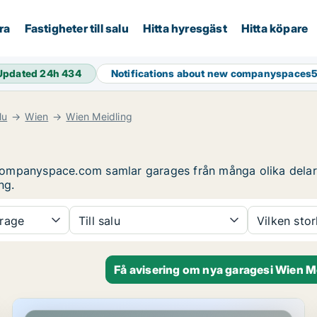
ra
Fastigheter till salu
Hitta hyresgäst
Hitta köpare
Updated 24h
434
Notifications about new companyspaces
lu
Wien
Wien Meidling
u. Companyspace.com samlar garages från många olika dela
ng.
rage
Till salu
Vilken sto
Få avisering om nya garagesi Wien M
Lagerfastighet i Wien Meidling, Wien