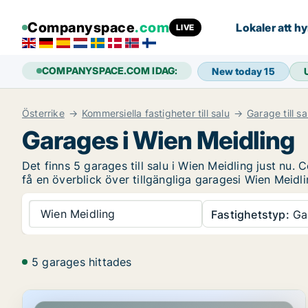
Companyspace
.com
Lokaler att hy
LIVE
COMPANYSPACE.COM IDAG:
New today
15
Österrike
Kommersiella fastigheter till salu
Garage till sa
Garages i Wien Meidling
Det finns 5 garages till salu i Wien Meidling just n
få en överblick över tillgängliga garagesi Wien Meidli
Wien Meidling
Fastighetstyp:
Ga
5 garages hittades
Lagerfastighet i Wien Meidling, Wien