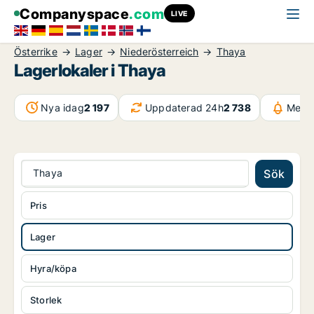
Companyspace
.com
LIVE
Österrike
Lager
Niederösterreich
Thaya
Lagerlokaler i Thaya
Nya idag
2 197
Uppdaterad 24h
2 738
Medd
Thaya
Sök
Pris
Lager
Hyra/köpa
Storlek