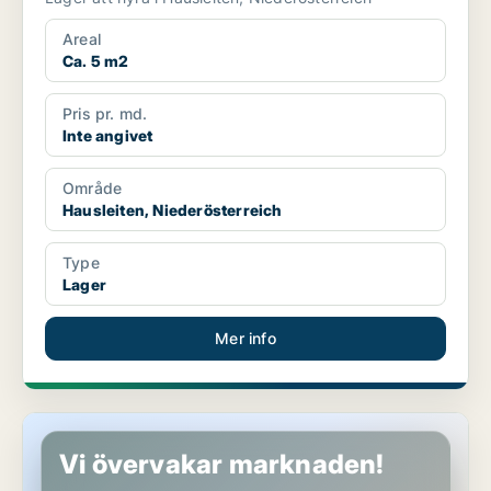
Areal
Ca. 5 m2
Pris pr. md.
Inte angivet
Område
Hausleiten, Niederösterreich
Type
Lager
Mer info
Lager i Hausleiten, Niederösterreich
Vi övervakar marknaden!