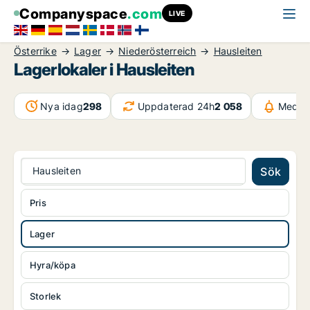
Companyspace
.com
LIVE
Österrike
Lager
Niederösterreich
Hausleiten
Lagerlokaler i Hausleiten
Nya idag
298
Uppdaterad 24h
2 058
Medde
Hausleiten
Sök
Pris
Lager
Hyra/köpa
Storlek