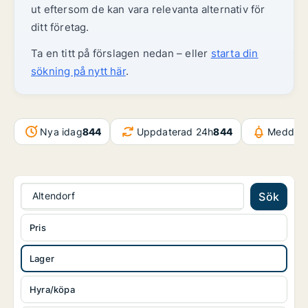
ut eftersom de kan vara relevanta alternativ för
ditt företag.
Ta en titt på förslagen nedan – eller
starta din
sökning på nytt här
.
Nya idag
844
Uppdaterad 24h
844
Meddela
Altendorf
Sök
Pris
Lager
Hyra/köpa