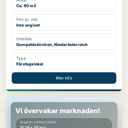
Ca. 60 m2
Pris pr. md.
Inte angivet
Område
Gumpoldskirchen, Niederösterreich
Type
Företagslokal
Mer info
Lokaler i Rauchenwarth, Niederösterreich
Vi övervakar marknaden!
SENAST UPPDATERAD
18:06 • 08 aug.