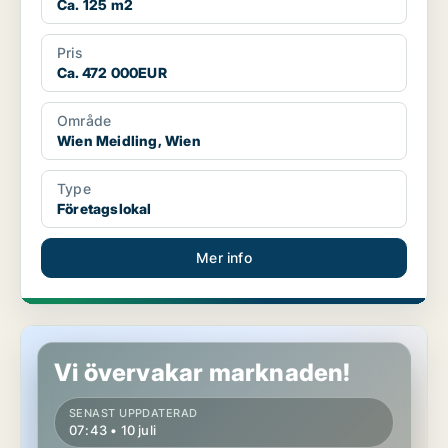
Ca. 125 m2
Pris
Ca. 472 000EUR
Område
Wien Meidling, Wien
Type
Företagslokal
Mer info
Fastighet i Wien Meidling, Wien
Vi övervakar marknaden!
SENAST UPPDATERAD
07:43 • 10 juli