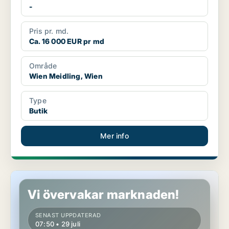
-
Pris pr. md.
Ca. 16 000 EUR pr md
Område
Wien Meidling, Wien
Type
Butik
Mer info
Lokaler i Wien Meidling, Wien
Vi övervakar marknaden!
SENAST UPPDATERAD
07:50 • 29 juli