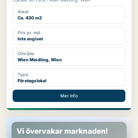
Areal
Ca. 430 m2
Pris pr. md.
Inte angivet
Område
Wien Meidling, Wien
Type
Företagslokal
Mer info
Lokaler i Wien Meidling, Wien
Vi övervakar marknaden!