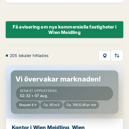
Få avisering om nya kommersiella fastigheter i
Wien Meidling
205 lokaler hittades
Kontor i Wien Meidling, Wien
Vi övervakar marknaden!
SENAST UPPDATERAD
02:32 • 07 aug.
Skapad 4 h
Ca. 50 m2
Ca. 700 EUR pr md
Kontor i Wien Meidling, Wien