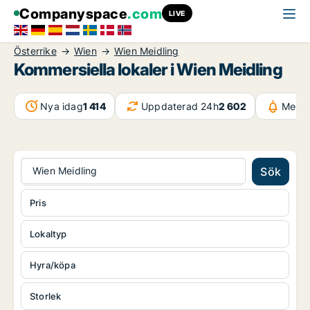
Companyspace
.com
LIVE
Österrike
Wien
Wien Meidling
Kommersiella lokaler i Wien Meidling
Nya idag
1 414
Uppdaterad 24h
2 602
Medde
Wien Meidling
Sök
Pris
Lokaltyp
Hyra/köpa
Storlek