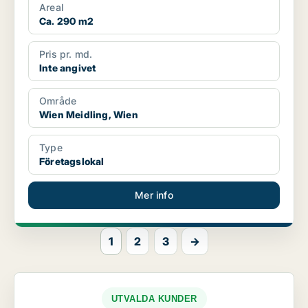
Areal
Ca. 290 m2
Pris pr. md.
Inte angivet
Område
Wien Meidling, Wien
Type
Företagslokal
Mer info
1
2
3
→
UTVALDA KUNDER