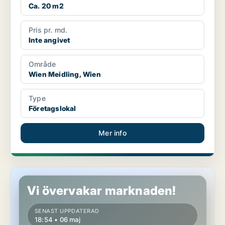
Ca. 20 m2
Pris pr. md.
Inte angivet
Område
Wien Meidling, Wien
Type
Företagslokal
Mer info
Industrilokal i Wien Meidling, Wien
Vi övervakar marknaden!
SENAST UPPDATERAD
18:54 • 06 maj