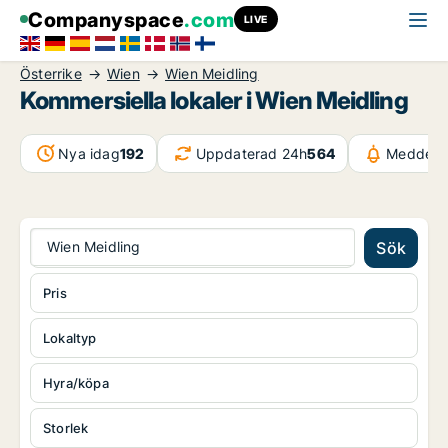
Companyspace
.com
LIVE
Österrike
Wien
Wien Meidling
Kommersiella lokaler i Wien Meidling
Nya idag
192
Uppdaterad 24h
564
Meddela
Wien Meidling
Sök
Pris
Lokaltyp
Hyra/köpa
Storlek