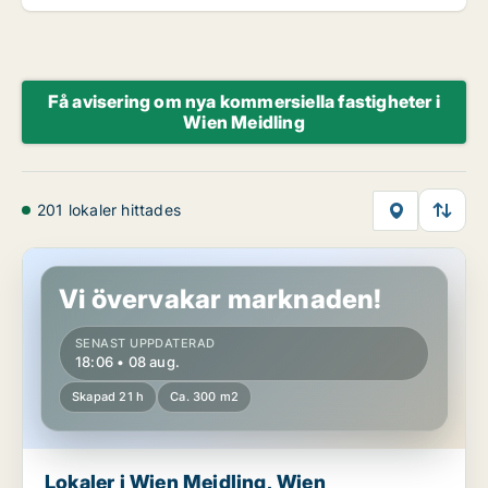
Få avisering om nya kommersiella fastigheter i
Wien Meidling
201 lokaler hittades
Lokaler i Wien Meidling, Wien
Vi övervakar marknaden!
SENAST UPPDATERAD
18:06 • 08 aug.
Skapad 21 h
Ca. 300 m2
Lokaler i Wien Meidling, Wien