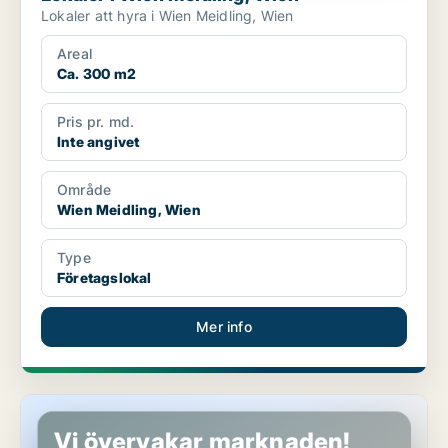
Lokaler att hyra i Wien Meidling, Wien
Areal
Ca. 300 m2
Pris pr. md.
Inte angivet
Område
Wien Meidling, Wien
Type
Företagslokal
Mer info
Kontor i Wien Meidling, Wien
Vi övervakar marknaden!