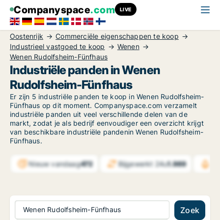
Companyspace
.com
LIVE
Oostenrijk
Commerciële eigenschappen te koop
Industrieel vastgoed te koop
Wenen
Wenen Rudolfsheim-Fünfhaus
Industriële panden in Wenen
Rudolfsheim-Fünfhaus
Er zijn 5 industriële panden te koop in Wenen Rudolfsheim-
Fünfhaus op dit moment. Companyspace.com verzamelt
industriële panden uit veel verschillende delen van de
markt, zodat je als bedrijf eenvoudiger een overzicht krijgt
van beschikbare industriële pandenin Wenen Rudolfsheim-
Fünfhaus.
Nieuw vandaag
472
Bijgewerkt 24u
1.989
Be
Wenen Rudolfsheim-Fünfhaus
Zoek