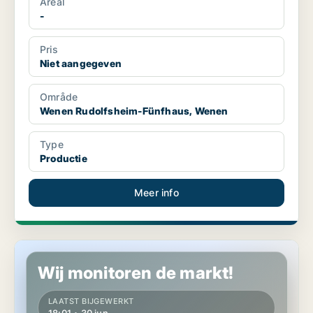
Areal
-
Pris
Niet aangegeven
Område
Wenen Rudolfsheim-Fünfhaus, Wenen
Type
Productie
Meer info
Industrieel vastgoed in Wenen Rudolfsheim-Fünfhaus, Wenen
Wij monitoren de markt!
LAATST BIJGEWERKT