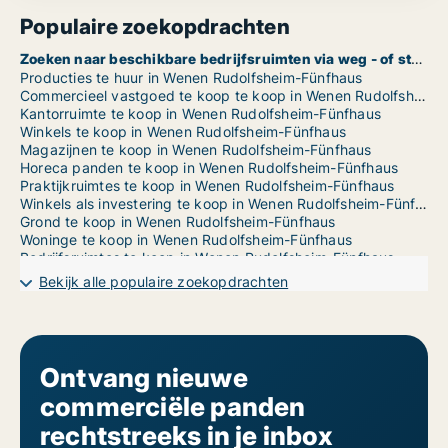
Populaire zoekopdrachten
Zoeken naar beschikbare bedrijfsruimten via weg - of straatnaam in Wenen Rudolfsheim-Fünfhaus
Producties te huur in Wenen Rudolfsheim-Fünfhaus
Commercieel vastgoed te koop te koop in Wenen Rudolfsheim-Fünfhaus
Kantorruimte te koop in Wenen Rudolfsheim-Fünfhaus
Winkels te koop in Wenen Rudolfsheim-Fünfhaus
Magazijnen te koop in Wenen Rudolfsheim-Fünfhaus
Horeca panden te koop in Wenen Rudolfsheim-Fünfhaus
Praktijkruimtes te koop in Wenen Rudolfsheim-Fünfhaus
Winkels als investering te koop in Wenen Rudolfsheim-Fünfhaus
Grond te koop in Wenen Rudolfsheim-Fünfhaus
Woninge te koop in Wenen Rudolfsheim-Fünfhaus
Bedrijfsruimtes te koop in Wenen Rudolfsheim-Fünfhaus
Garages te koop in Wenen Rudolfsheim-Fünfhaus
Bekijk alle populaire zoekopdrachten
Ontvang nieuwe
commerciële panden
rechtstreeks in je inbox