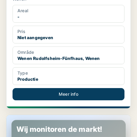
Areal
-
Pris
Niet aangegeven
Område
Wenen Rudolfsheim-Fünfhaus, Wenen
Type
Productie
Meer info
Industrieel vastgoed in Wenen Rudolfsheim-Fünfhaus, Wenen
Wij monitoren de markt!