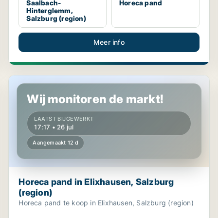
Saalbach-
Horeca pand
Hinterglemm,
Salzburg (region)
Meer info
Horeca pand in Elixhausen, Salzburg (region)
Wij monitoren de markt!
LAATST BIJGEWERKT
17:17 • 26 jul
Aangemaakt 12 d
Horeca pand in Elixhausen, Salzburg
(region)
Horeca pand te koop in Elixhausen, Salzburg (region)