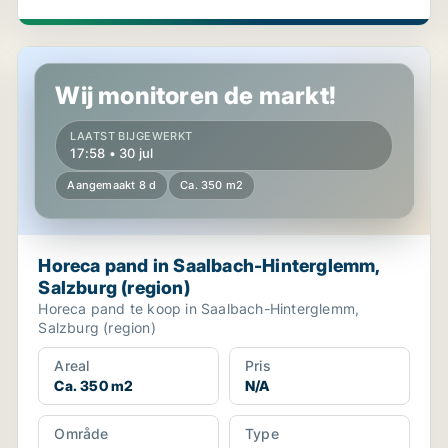
Horeca pand in Saalbach-Hinterglemm, Salzburg (regio
Wij monitoren de markt!
LAATST BIJGEWERKT
17:58 • 30 jul
Aangemaakt 8 d
Ca. 350 m2
Horeca pand in Saalbach-Hinterglemm,
Salzburg (region)
Horeca pand te koop in Saalbach-Hinterglemm,
Salzburg (region)
Areal
Pris
Ca. 350 m2
N/A
Område
Type