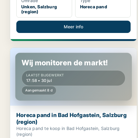
Område
Type
Unken, Salzburg
Horeca pand
(region)
Meer info
Horeca pand in Bad Hofgastein, Salzburg (region)
Wij monitoren de markt!
LAATST BIJGEWERKT
17:58 • 30 jul
Aangemaakt 8 d
Horeca pand in Bad Hofgastein, Salzburg
(region)
Horeca pand te koop in Bad Hofgastein, Salzburg
(region)