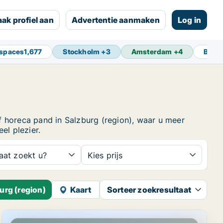
ak profiel aan
Advertentie aanmaken
Log in
yspaces
1,677
Stockholm
+
3
Amsterdam
+
4
Berli
f horeca pand in Salzburg (region), waar u meer
el plezier.
aat zoekt u?
Kies prijs
urg (region)
Kaart
Sorteer zoekresultaat
ion)
Horeca pand in Maishofen, Salzburg (region)