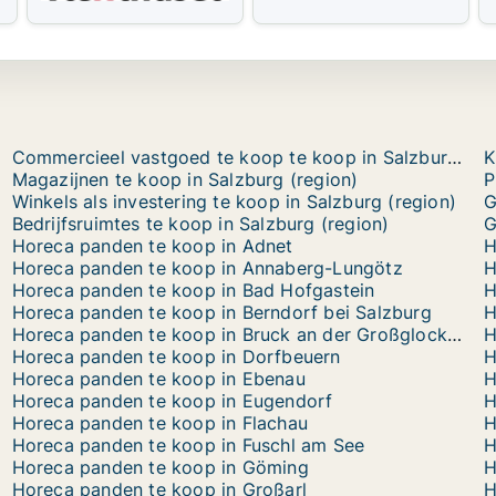
Commercieel vastgoed te koop te koop in Salzburg (region)
K
Magazijnen te koop in Salzburg (region)
P
Winkels als investering te koop in Salzburg (region)
G
Bedrijfsruimtes te koop in Salzburg (region)
G
Horeca panden te koop in Adnet
H
Horeca panden te koop in Annaberg-Lungötz
H
Horeca panden te koop in Bad Hofgastein
H
Horeca panden te koop in Berndorf bei Salzburg
H
Horeca panden te koop in Bruck an der Großglocknerstraße
H
Horeca panden te koop in Dorfbeuern
H
Horeca panden te koop in Ebenau
H
Horeca panden te koop in Eugendorf
H
Horeca panden te koop in Flachau
H
Horeca panden te koop in Fuschl am See
H
Horeca panden te koop in Göming
H
Horeca panden te koop in Großarl
H