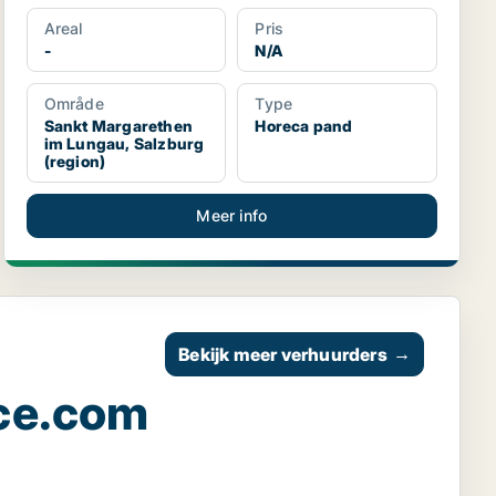
Areal
Pris
-
N/A
Område
Type
Sankt Margarethen
Horeca pand
im Lungau, Salzburg
(region)
Meer info
Bekijk meer verhuurders
→
ce.com