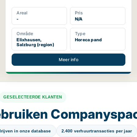
Areal
Pris
-
N/A
Område
Type
Elixhausen,
Horeca pand
Salzburg (region)
Meer info
GESELECTEERDE KLANTEN
gebruiken Companyspa
rijven in onze database
2.400 verhuurtransacties per jaar