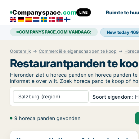
Companyspace
.com
Ruimte te huu
LIVE
COMPANYSPACE.COM VANDAAG:
New today
469
Oostenrijk
Commerciële eigenschappen te koop
Horeca
Restaurantpanden te koop
Hieronder ziet u horeca panden en horeca panden te k
informatie over wilt. Zoek horeca pand te koop of hore
Salzburg (region)
Soort eigendom:
H
9 horeca panden gevonden
Horeca pand in Kaprun, Salzburg (region)