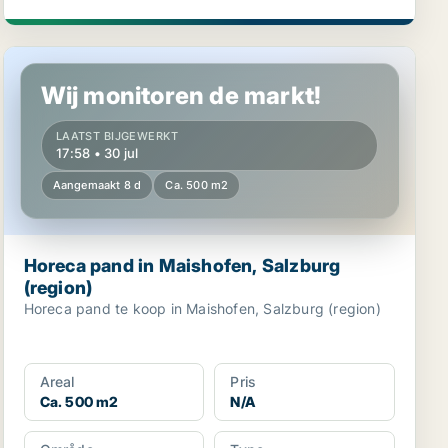
n)
Horeca pand in Maishofen, Salzburg (region)
Wij monitoren de markt!
LAATST BIJGEWERKT
17:58 • 30 jul
Aangemaakt 8 d
Ca. 500 m2
Horeca pand in Maishofen, Salzburg
(region)
Horeca pand te koop in Maishofen, Salzburg (region)
Areal
Pris
Ca. 500 m2
N/A