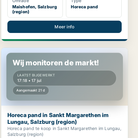
Område
Type
Maishofen, Salzburg
Horeca pand
(region)
Meer info
Horeca pand in Sankt Margarethen im Lungau, Salzburg (
Wij monitoren de markt!
LAATST BIJGEWERKT
17:18 • 17 jul
Aangemaakt 21 d
Horeca pand in Sankt Margarethen im
Lungau, Salzburg (region)
Horeca pand te koop in Sankt Margarethen im Lungau,
Salzburg (region)