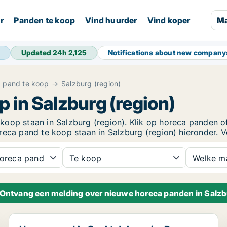
r
Panden te koop
Vind huurder
Vind koper
Ma
Updated 24h
2,125
Notifications about new compan
 pand te koop
Salzburg (region)
 in Salzburg (region)
oop staan ​​in Salzburg (region). Klik op horeca panden o
ca pand te koop staan ​​in Salzburg (region) hieronder. Ve
oreca pand
Te koop
Welke m
Ontvang een melding over nieuwe horeca panden in Salzb
Horeca pand in Sankt Johann im Pongau, Salzburg (reg