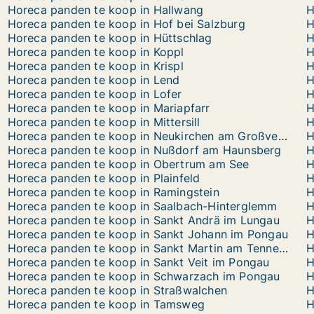
Horeca panden te koop in Hallwang
H
Horeca panden te koop in Hof bei Salzburg
H
Horeca panden te koop in Hüttschlag
H
Horeca panden te koop in Koppl
H
Horeca panden te koop in Krispl
H
Horeca panden te koop in Lend
H
Horeca panden te koop in Lofer
H
Horeca panden te koop in Mariapfarr
H
Horeca panden te koop in Mittersill
H
Horeca panden te koop in Neukirchen am Großvenediger
H
Horeca panden te koop in Nußdorf am Haunsberg
H
Horeca panden te koop in Obertrum am See
H
Horeca panden te koop in Plainfeld
H
Horeca panden te koop in Ramingstein
H
Horeca panden te koop in Saalbach-Hinterglemm
Horeca panden te koop in Sankt Andrä im Lungau
Horeca panden te koop in Sankt Johann im Pongau
H
Horeca panden te koop in Sankt Martin am Tennengebirge
H
Horeca panden te koop in Sankt Veit im Pongau
Horeca panden te koop in Schwarzach im Pongau
H
Horeca panden te koop in Straßwalchen
H
Horeca panden te koop in Tamsweg
H