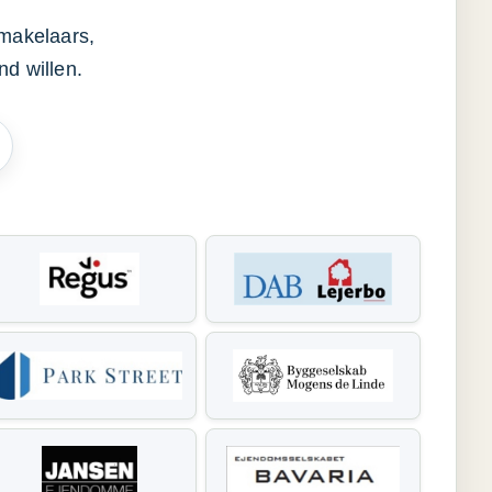
smakelaars,
d willen.