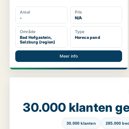
Areal
Pris
-
N/A
Område
Type
Bad Hofgastein,
Horeca pand
Salzburg (region)
Meer info
30.000 klanten 
30.000 klanten
285.000 bed