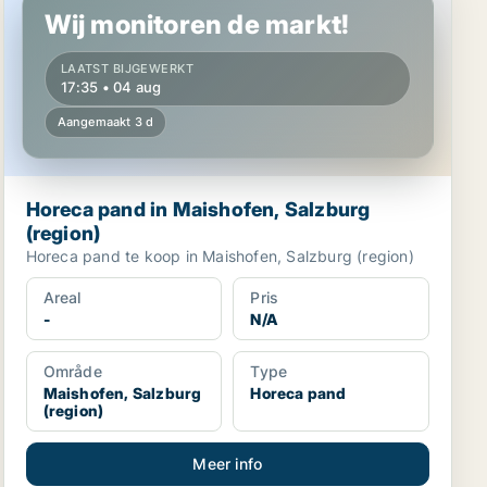
Wij monitoren de markt!
LAATST BIJGEWERKT
17:35 • 04 aug
Aangemaakt 3 d
Horeca pand in Maishofen, Salzburg
(region)
Horeca pand te koop in Maishofen, Salzburg (region)
Areal
Pris
-
N/A
Område
Type
Maishofen, Salzburg
Horeca pand
(region)
Meer info