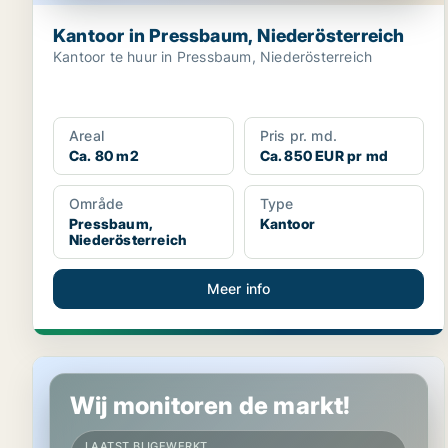
Kantoor in Pressbaum, Niederösterreich
Kantoor te huur in Pressbaum, Niederösterreich
Areal
Pris pr. md.
Ca. 80 m2
Ca. 850 EUR pr md
Område
Type
Pressbaum,
Kantoor
Niederösterreich
Meer info
Kantoor in Rauchenwarth, Niederösterreich
Wij monitoren de markt!
LAATST BIJGEWERKT