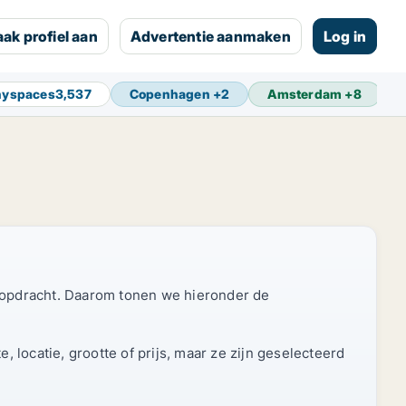
ak profiel aan
Advertentie aanmaken
Log in
nyspaces
3,537
Copenhagen
+
2
Amsterdam
+
8
B
opdracht. Daarom tonen we hieronder de
 locatie, grootte of prijs, maar ze zijn geselecteerd