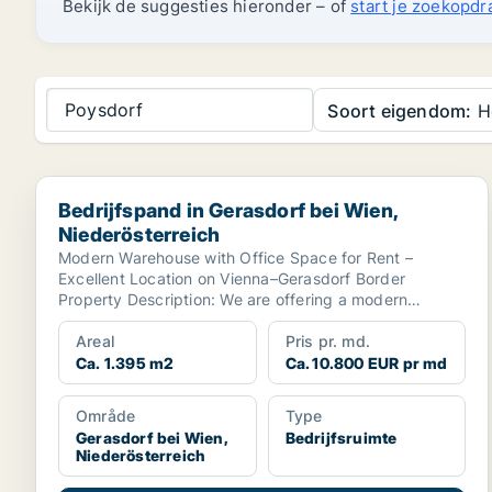
Bekijk de suggesties hieronder – of
start je zoekopdr
Poysdorf
Soort eigendom:
H
Bedrijfspand in Gerasdorf bei Wien, Niederösterreich
Bedrijfspand in Gerasdorf bei Wien,
Niederösterreich
Modern Warehouse with Office Space for Rent –
Excellent Location on Vienna–Gerasdorf Border
Property Description: We are offering a modern
warehouse with...
Areal
Pris pr. md.
Ca. 1.395 m2
Ca. 10.800 EUR pr md
Område
Type
Gerasdorf bei Wien,
Bedrijfsruimte
Niederösterreich