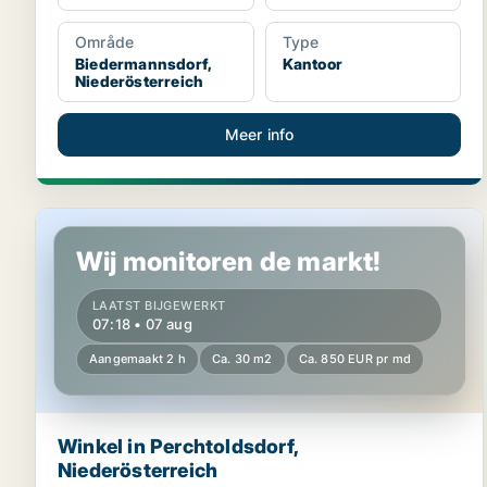
Område
Type
Biedermannsdorf,
Kantoor
Niederösterreich
Meer info
Winkel in Perchtoldsdorf, Niederösterreich
Wij monitoren de markt!
LAATST BIJGEWERKT
07:18 • 07 aug
Aangemaakt 2 h
Ca. 30 m2
Ca. 850 EUR pr md
Winkel in Perchtoldsdorf,
Niederösterreich