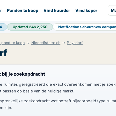
r
Panden te koop
Vind huurder
Vind koper
Ma
4
Updated 24h
2,250
Notifications about new compa
 pand te koop
Niederösterreich
Poysdorf
rf
 bij je zoekopdracht
ruimtes geregistreerd die exact overeenkomen met je zoek
t passen op basis van de huidige markt.
ronkelijke zoekopdracht wat betreft bijvoorbeeld type ruimte,
n zijn.