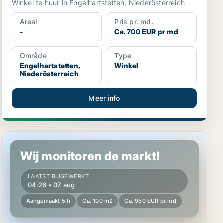
Winkel te huur in Engelhartstetten, Niederösterreich
Areal
Pris pr. md.
-
Ca. 700 EUR pr md
Område
Type
Engelhartstetten,
Winkel
Niederösterreich
Meer info
Kantoor in Bad Fischau-Brunn, Niederösterreich
Wij monitoren de markt!
LAATST BIJGEWERKT
04:26 • 07 aug
Aangemaakt 5 h
Ca. 100 m2
Ca. 950 EUR pr md