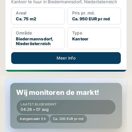
Kantoor te huur in Biedermannsdorf, Niederösterreich
Areal
Pris pr. md.
Ca. 75 m2
Ca. 950 EUR pr md
Område
Type
Biedermannsdorf,
Kantoor
Niederösterreich
Meer info
Magazijn in Rauchenwarth, Niederösterreich
Wij monitoren de markt!
LAATST BIJGEWERKT
04:26 • 07 aug
Aangemaakt 5 h
Ca. 200 EUR pr md