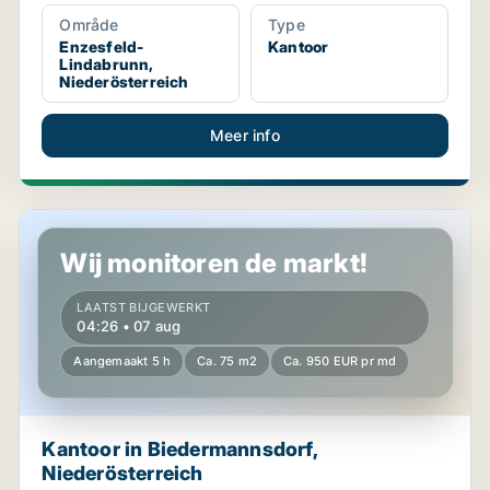
Område
Type
Enzesfeld-
Kantoor
Lindabrunn,
Niederösterreich
Meer info
Kantoor in Biedermannsdorf, Niederösterreich
Wij monitoren de markt!
LAATST BIJGEWERKT
04:26 • 07 aug
Aangemaakt 5 h
Ca. 75 m2
Ca. 950 EUR pr md
Kantoor in Biedermannsdorf,
Niederösterreich