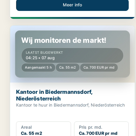
Meer info
Kantoor in Biedermannsdorf, Niederösterreich
Wij monitoren de markt!
LAATST BIJGEWERKT
04:25 • 07 aug
Aangemaakt 5 h
Ca. 55 m2
Ca. 700 EUR pr md
Kantoor in Biedermannsdorf,
Niederösterreich
Kantoor te huur in Biedermannsdorf, Niederösterreich
Areal
Pris pr. md.
Ca. 55 m2
Ca. 700 EUR pr md