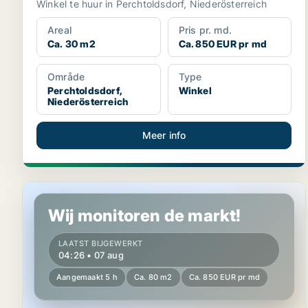
Winkel te huur in Perchtoldsdorf, Niederösterreich
Areal
Pris pr. md.
Ca. 30 m2
Ca. 850 EUR pr md
Område
Type
Perchtoldsdorf,
Winkel
Niederösterreich
Meer info
Kantoor in Pressbaum, Niederösterreich
Wij monitoren de markt!
LAATST BIJGEWERKT
04:26 • 07 aug
Aangemaakt 5 h
Ca. 80 m2
Ca. 850 EUR pr md