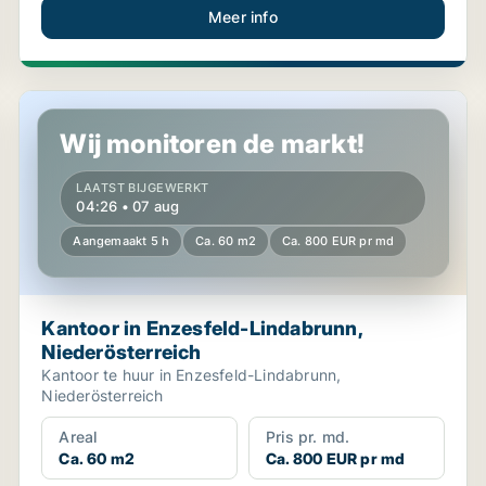
Meer info
Kantoor in Enzesfeld-Lindabrunn, Niederösterreich
Wij monitoren de markt!
LAATST BIJGEWERKT
04:26 • 07 aug
Aangemaakt 5 h
Ca. 60 m2
Ca. 800 EUR pr md
Kantoor in Enzesfeld-Lindabrunn,
Niederösterreich
Kantoor te huur in Enzesfeld-Lindabrunn,
Niederösterreich
Areal
Pris pr. md.
Ca. 60 m2
Ca. 800 EUR pr md