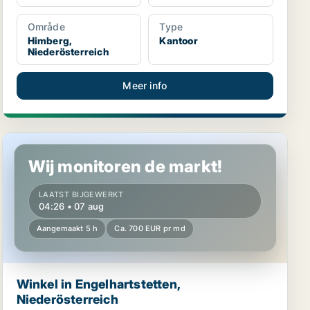
Område
Type
Himberg,
Kantoor
Niederösterreich
Meer info
Winkel in Engelhartstetten, Niederösterreich
Wij monitoren de markt!
LAATST BIJGEWERKT
04:26 • 07 aug
Aangemaakt 5 h
Ca. 700 EUR pr md
Winkel in Engelhartstetten,
Niederösterreich