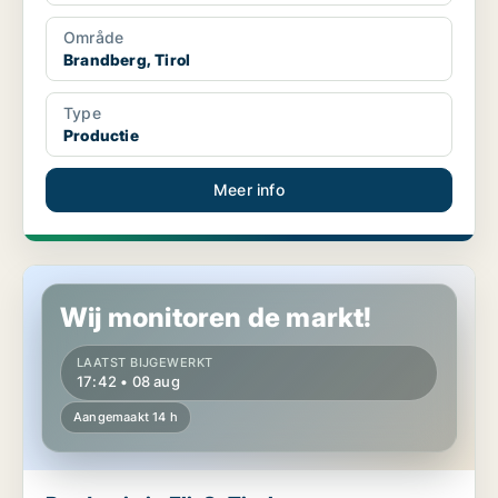
Område
Brandberg, Tirol
Type
Productie
Meer info
Productie in Fließ, Tirol
Wij monitoren de markt!
LAATST BIJGEWERKT
17:42 • 08 aug
Aangemaakt 14 h