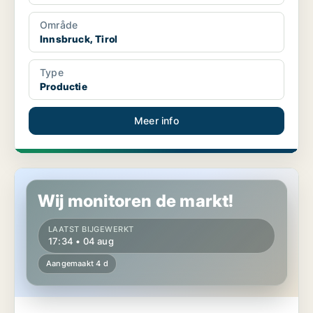
Område
Innsbruck, Tirol
Type
Productie
Meer info
Productie in Wörgl, Tirol
Wij monitoren de markt!
LAATST BIJGEWERKT
17:34 • 04 aug
Aangemaakt 4 d