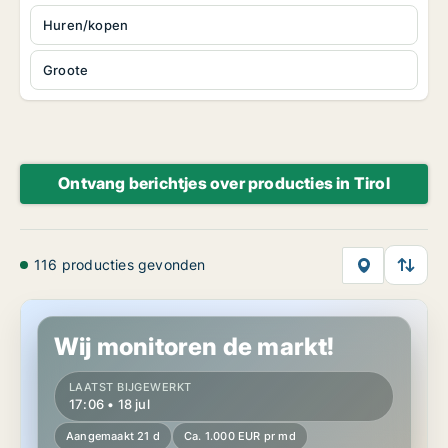
Huren/kopen
Groote
Ontvang berichtjes over producties in Tirol
116 producties gevonden
Productie in Nauders, Tirol
Wij monitoren de markt!
LAATST BIJGEWERKT
17:06 • 18 jul
Aangemaakt 21 d
Ca. 1.000 EUR pr md