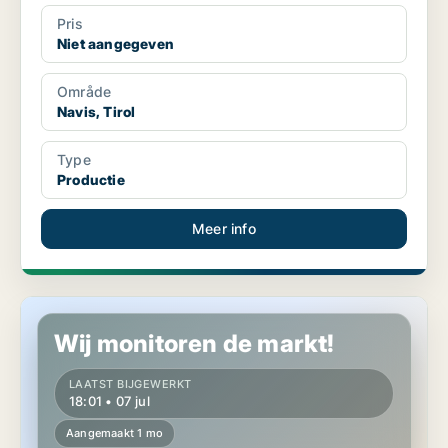
Pris
Niet aangegeven
Område
Navis, Tirol
Type
Productie
Meer info
Productie in Oberhofen im Inntal, Tirol
Wij monitoren de markt!
LAATST BIJGEWERKT
18:01 • 07 jul
Aangemaakt 1 mo