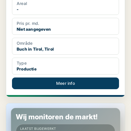
Areal
-
Pris pr. md.
Niet aangegeven
Område
Buch in Tirol, Tirol
Type
Productie
Meer info
Industrieel vastgoed in Finkenberg, Tirol
Wij monitoren de markt!
LAATST BIJGEWERKT