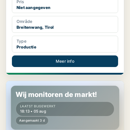
Pris
Niet aangegeven
Område
Breitenwang, Tirol
Type
Productie
Meer info
Industrieel vastgoed in Pettnau, Tirol
Wij monitoren de markt!
LAATST BIJGEWERKT
18:13 • 05 aug
Aangemaakt 3 d