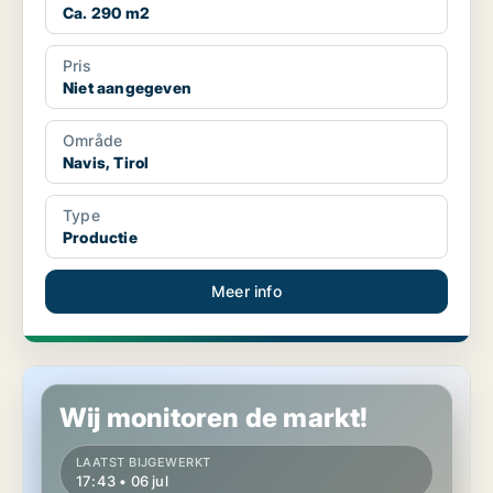
Ca. 290 m2
Pris
Niet aangegeven
Område
Navis, Tirol
Type
Productie
Meer info
Productie in Nauders, Tirol
Wij monitoren de markt!
LAATST BIJGEWERKT
17:43 • 06 jul