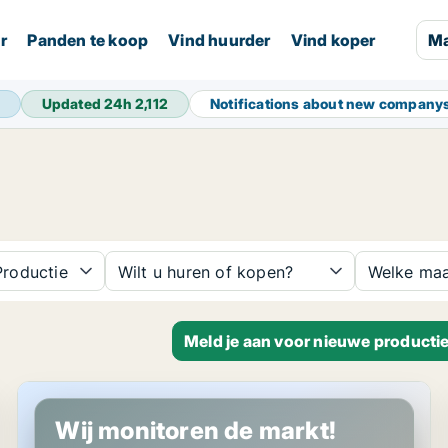
r
Panden te koop
Vind huurder
Vind koper
Ma
Updated 24h
2,112
Notifications about new company
roductie
Wilt u huren of kopen?
Welke maa
Meld je aan voor nieuwe producti
Industrieel vastgoed in Thalgau, Salzburg (region)
Wij monitoren de markt!