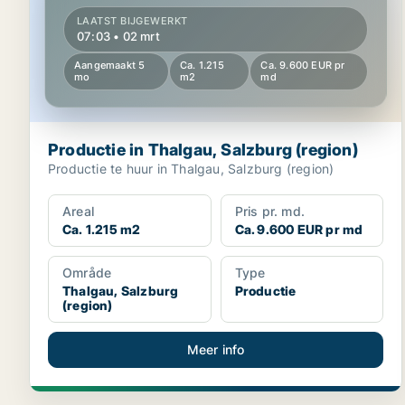
LAATST BIJGEWERKT
07:03 • 02 mrt
Aangemaakt 5
Ca. 1.215
Ca. 9.600 EUR pr
mo
m2
md
Productie in Thalgau, Salzburg (region)
Productie te huur in Thalgau, Salzburg (region)
Areal
Pris pr. md.
Ca. 1.215 m2
Ca. 9.600 EUR pr md
Område
Type
Thalgau, Salzburg
Productie
(region)
Meer info