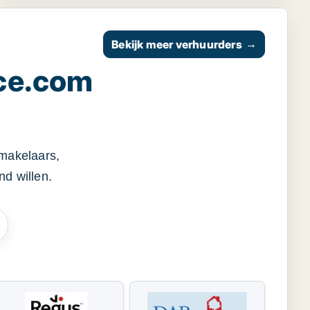
Bekijk meer verhuurders
→
ce.com
smakelaars,
d willen.