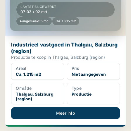
LAATST BIJGEWERKT
07:03 • 02 mrt
Aangemaakt 5 mo
Ca. 1.215 m2
Industrieel vastgoed in Thalgau, Salzburg
(region)
Productie te koop in Thalgau, Salzburg (region)
Areal
Pris
Ca. 1.215 m2
Niet aangegeven
Område
Type
Thalgau, Salzburg
Productie
(region)
Meer info