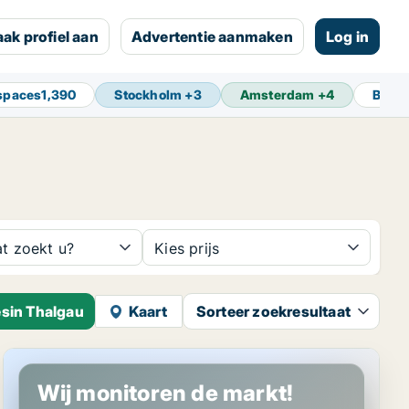
ak profiel aan
Advertentie aanmaken
Log in
spaces
1,390
Stockholm
+
3
Amsterdam
+
4
Berli
t zoekt u?
Kies prijs
esin Thalgau
Kaart
Sorteer zoekresultaat
Productie in Thalgau, Salzburg (region)
Wij monitoren de markt!