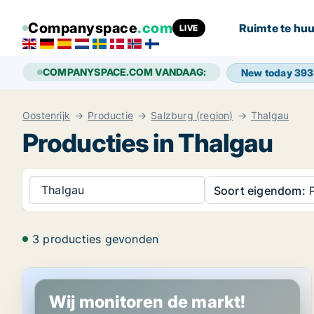
Companyspace
.com
Ruimte te huu
LIVE
COMPANYSPACE.COM VANDAAG:
New today
393
Oostenrijk
Productie
Salzburg (region)
Thalgau
Producties in Thalgau
Thalgau
Soort eigendom:
P
3 producties gevonden
Productie in Thalgau, Salzburg (region)
Wij monitoren de markt!