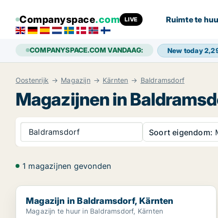
Companyspace
.com
Ruimte te huu
LIVE
COMPANYSPACE.COM VANDAAG:
New today
2,2
Oostenrijk
Magazijn
Kärnten
Baldramsdorf
Magazijnen in Baldramsd
Baldramsdorf
Soort eigendom:
M
1 magazijnen gevonden
Magazijn in Baldramsdorf, Kärnten
Magazijn in Baldramsdorf, Kärnten
Magazijn te huur in Baldramsdorf, Kärnten