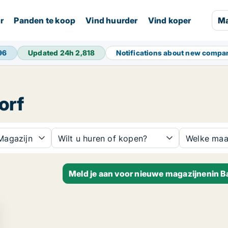
r
Panden te koop
Vind huurder
Vind koper
Ma
96
Updated 24h
2,818
Notifications about new comp
orf
agazijn
Wilt u huren of kopen?
Welke maa
Meld je aan voor nieuwe magazijnenin 