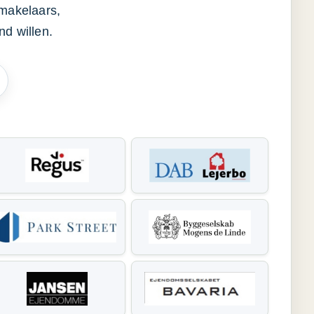
smakelaars,
d willen.