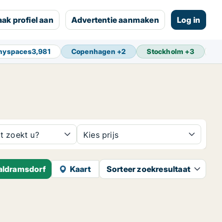
ak profiel aan
Advertentie aanmaken
Log in
anyspaces
3,981
Copenhagen
+
2
Stockholm
+
3
A
t zoekt u?
Kies prijs
Baldramsdorf
Kaart
Sorteer zoekresultaat