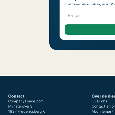
Ik wil nieuwsbrieven ontvangen van 
E-mail
Contact
Over de die
Companyspace.com
Over ons
Mynstersvej 3
Contact en o
1827 Frederiksberg C
Abonnement v