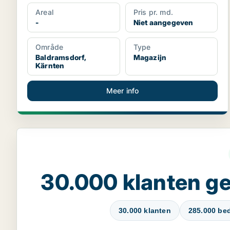
Areal
Pris pr. md.
-
Niet aangegeven
Område
Type
Baldramsdorf,
Magazijn
Kärnten
Meer info
30.000 klanten 
30.000 klanten
285.000 bed