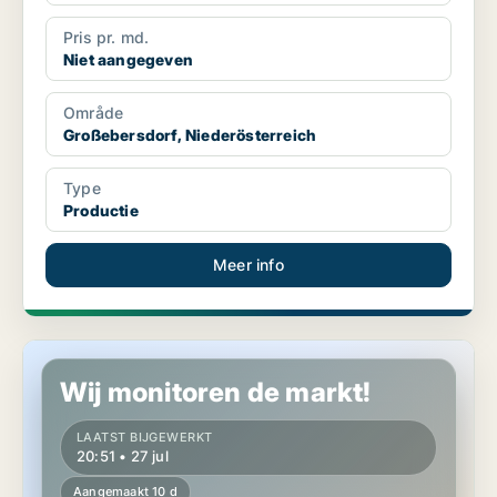
Pris pr. md.
Niet aangegeven
Område
Großebersdorf, Niederösterreich
Type
Productie
Meer info
Grond in Großebersdorf, Niederösterreich
Wij monitoren de markt!
LAATST BIJGEWERKT
20:51 • 27 jul
Aangemaakt 10 d