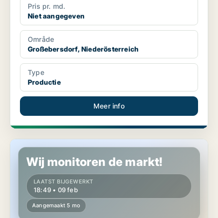
Pris pr. md.
Niet aangegeven
Område
Großebersdorf, Niederösterreich
Type
Productie
Meer info
Productie in Großebersdorf, Niederösterreich
Wij monitoren de markt!
LAATST BIJGEWERKT
18:49 • 09 feb
Aangemaakt 5 mo