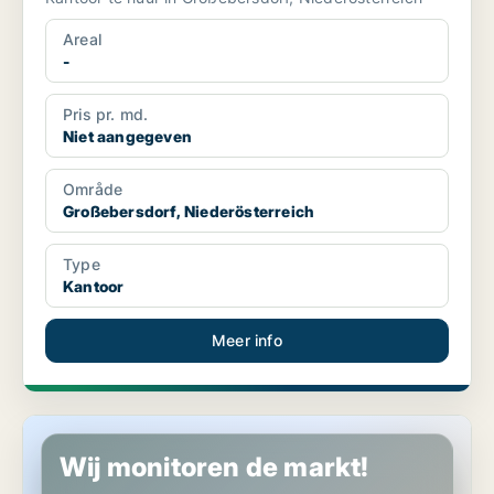
Areal
-
Pris pr. md.
Niet aangegeven
Område
Großebersdorf, Niederösterreich
Type
Kantoor
Meer info
Productie in Großebersdorf, Niederösterreich
Wij monitoren de markt!