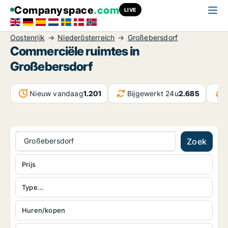
Companyspace
.com
LIVE
Oostenrijk
Niederösterreich
Großebersdorf
Commerciële ruimtes in
Großebersdorf
Nieuw vandaag
1.201
Bijgewerkt 24u
2.685
Großebersdorf
Zoek
Prijs
Type...
Huren/kopen