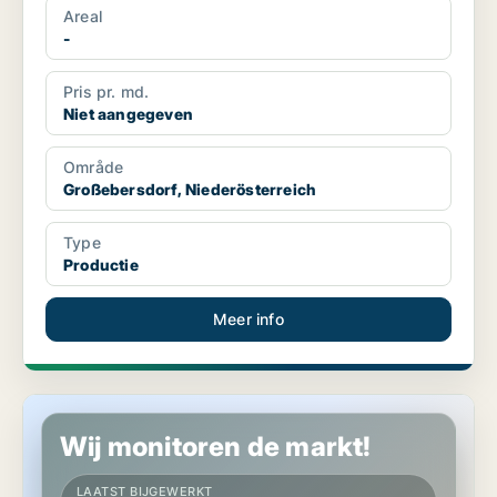
Areal
-
Pris pr. md.
Niet aangegeven
Område
Großebersdorf, Niederösterreich
Type
Productie
Meer info
Productie in Großebersdorf, Niederösterreich
Wij monitoren de markt!
LAATST BIJGEWERKT