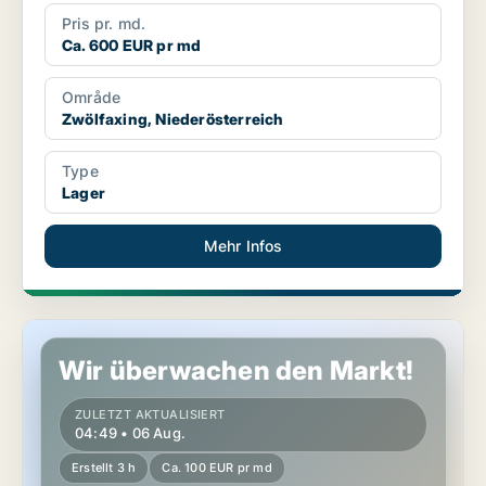
Pris pr. md.
Ca. 600 EUR pr md
Område
Zwölfaxing, Niederösterreich
Type
Lager
Mehr Infos
Gewerbeimmobilien in Rauchenwarth, Niederösterreich
Wir überwachen den Markt!
ZULETZT AKTUALISIERT
04:49 • 06 Aug.
Erstellt 3 h
Ca. 100 EUR pr md