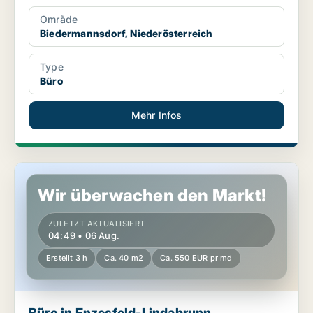
Område
Biedermannsdorf, Niederösterreich
Type
Büro
Mehr Infos
Büro in Enzesfeld-Lindabrunn, Niederösterreich
Wir überwachen den Markt!
ZULETZT AKTUALISIERT
04:49 • 06 Aug.
Erstellt 3 h
Ca. 40 m2
Ca. 550 EUR pr md
Büro in Enzesfeld-Lindabrunn,