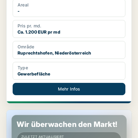
Areal
-
Pris pr. md.
Ca. 1.200 EUR pr md
Område
Ruprechtshofen, Niederösterreich
Type
Gewerbefläche
Mehr Infos
Gewerbeimmobilien in Bad Fischau-Brunn, Niederösterreich
Wir überwachen den Markt!
ZULETZT AKTUALISIERT