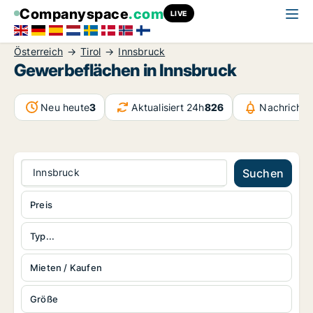
Companyspace
.com
LIVE
Österreich
Tirol
Innsbruck
Gewerbeflächen in Innsbruck
Neu heute
3
Aktualisiert 24h
826
Nachrichte
Innsbruck
Suchen
Preis
Typ...
Mieten / Kaufen
Größe