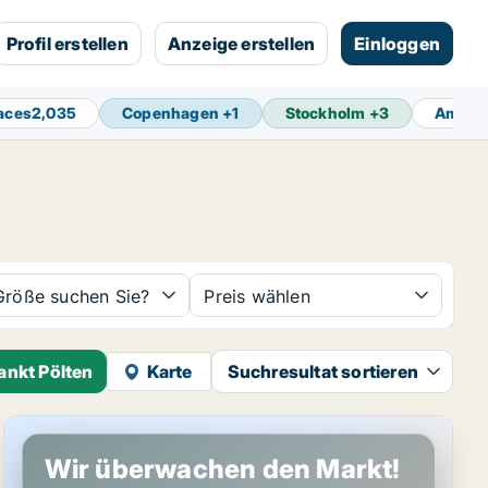
Profil erstellen
Anzeige erstellen
Einloggen
aces
2,035
Copenhagen
+
1
Stockholm
+
3
Amste
Größe suchen Sie?
Preis wählen
ankt Pölten
Karte
Suchresultat sortieren
Gewerbeimmobilien in Sankt Pölten, Niederösterreich
Wir überwachen den Markt!