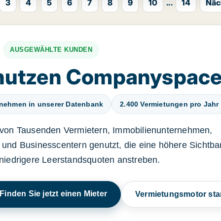
3
4
5
6
7
8
9
10
...
14
Näc
AUSGEWÄHLTE KUNDEN
nutzen Companyspac
rnehmen in unserer Datenbank
2.400 Vermietungen pro Jahr
von Tausenden Vermietern, Immobilienunternehmen,
und Businesscentern genutzt, die eine höhere Sichtbar
niedrigere Leerstandsquoten anstreben.
Finden Sie jetzt einen Mieter
Vermietungsmotor sta