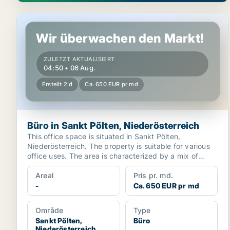
Büro in Sankt Pölten, Niederösterreich
Wir überwachen den Markt!
ZULETZT AKTUALISIERT
04:50 • 06 Aug.
Erstellt 2 d
Ca. 650 EUR pr md
Büro in Sankt Pölten, Niederösterreich
This office space is situated in Sankt Pölten,
Niederösterreich. The property is suitable for various
office uses. The area is characterized by a mix of
comm...
Areal
Pris pr. md.
-
Ca. 650 EUR pr md
Område
Type
Sankt Pölten,
Büro
Niederösterreich