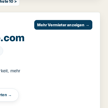
hste 10 >
Mehr Vermieter anzeigen
→
e.com
keit, mehr
rten →