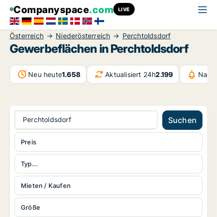
Companyspace
.com
LIVE
Österreich
Niederösterreich
Perchtoldsdorf
Gewerbeflächen in Perchtoldsdorf
Neu heute
1.658
Aktualisiert 24h
2.199
Nachr
Perchtoldsdorf
Suchen
Preis
Typ...
Mieten / Kaufen
Größe