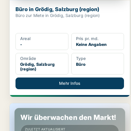
Büro in Grödig, Salzburg (region)
Büro zur Miete in Grödig, Salzburg (region)
Areal
Pris pr. md.
-
Keine Angaben
Område
Type
Grödig, Salzburg
Büro
(region)
Mehr Infos
Gewerbeimmobilien in Grödig, Salzburg (region)
Wir überwachen den Markt!
ZULETZT AKTUALISIERT