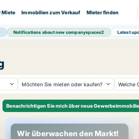
r Miete
Immobilien zum Verkauf
Mieter finden
1
Notifications about new companyspaces
2
Latest up
g
Möchten Sie mieten oder kaufen?
Welche 
Benachrichtigen Sie mich über neue Gewerbeimmobilie
Büro in Grödig, Salzburg (region)
Wir überwachen den Markt!