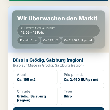
Büro in Grödig, Salzburg (region)
Wir überwachen den Markt!
ZULETZT AKTUALISIERT
19:09 • 12 Feb.
Erstellt 5 mo
Ca. 195 m2
Ca. 2.450 EUR pr md
Büro in Grödig, Salzburg (region)
Büro zur Miete in Grödig, Salzburg (region)
Areal
Pris pr. md.
Ca. 195 m2
Ca. 2.450 EUR pr md
Område
Type
Grödig, Salzburg
Büro
(region)