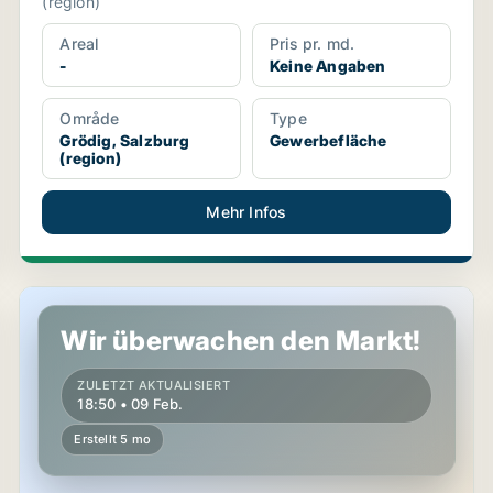
(region)
Areal
Pris pr. md.
-
Keine Angaben
Område
Type
Grödig, Salzburg
Gewerbefläche
(region)
Mehr Infos
Werkstatt in Grödig, Salzburg (region)
Wir überwachen den Markt!
ZULETZT AKTUALISIERT
18:50 • 09 Feb.
Erstellt 5 mo