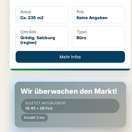
Areal
Pris
Ca. 235 m2
Keine Angaben
Område
Type
Grödig, Salzburg
Büro
(region)
Mehr Infos
Büro in Grödig, Salzburg (region)
Wir überwachen den Markt!
ZULETZT AKTUALISIERT
18:45 • 09 Feb.
Erstellt 5 mo