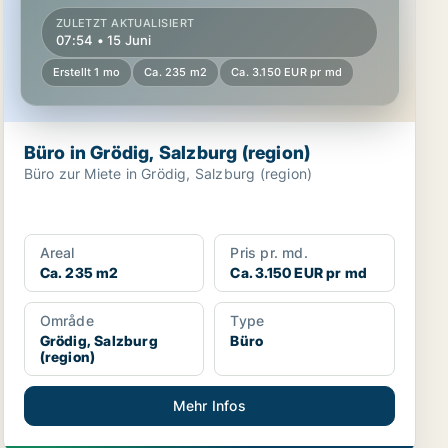
ZULETZT AKTUALISIERT
07:54 • 15 Juni
Erstellt 1 mo
Ca. 235 m2
Ca. 3.150 EUR pr md
Büro in Grödig, Salzburg (region)
Büro zur Miete in Grödig, Salzburg (region)
Areal
Pris pr. md.
Ca. 235 m2
Ca. 3.150 EUR pr md
Område
Type
Grödig, Salzburg
Büro
(region)
Mehr Infos