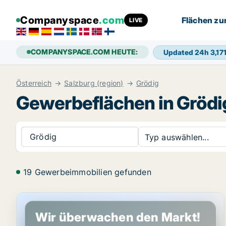
Companyspace
.com
Flächen zu
LIVE
COMPANYSPACE.COM HEUTE:
Updated 24h
3,17
Österreich
Salzburg (region)
Grödig
Gewerbeflächen in Grödi
Grödig
Typ auswählen...
19 Gewerbeimmobilien gefunden
Gewerbeimmobilien in Grödig, Salzburg (region)
Wir überwachen den Markt!