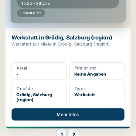
15:35 • 26 Jän.
Erstellt 6 mo
Werkstatt in Grödig, Salzburg (region)
Werkstatt zur Miete in Grödig, Salzburg (region)
Areal
Pris pr. md.
-
Keine Angaben
Område
Type
Grödig, Salzburg
Werkstatt
(region)
Mehr Infos
1
2