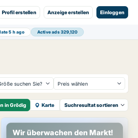
Profil erstellen
Anzeige erstellen
Einloggen
date
5 h ago
Active ads
329,120
Größe suchen Sie?
Preis wählen
n in Grödig
Karte
Suchresultat sortieren
Büro in Grödig, Salzburg (region)
Wir überwachen den Markt!