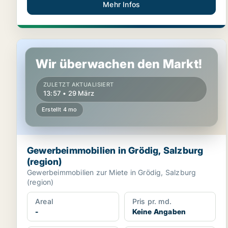
Mehr Infos
Gewerbeimmobilien in Grödig, Salzburg (region)
Wir überwachen den Markt!
ZULETZT AKTUALISIERT
13:57 • 29 März
Erstellt 4 mo
Gewerbeimmobilien in Grödig, Salzburg
(region)
Gewerbeimmobilien zur Miete in Grödig, Salzburg
(region)
Areal
Pris pr. md.
-
Keine Angaben