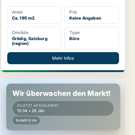
Areal
Pris
Ca. 195 m2
Keine Angaben
Område
Type
Grödig, Salzburg
Büro
(region)
Mehr Infos
Gewerbeimmobilie in Grödig, Salzburg (region)
Wir überwachen den Markt!
ZULETZT AKTUALISIERT
15:34 • 26 Jän.
Erstellt 6 mo