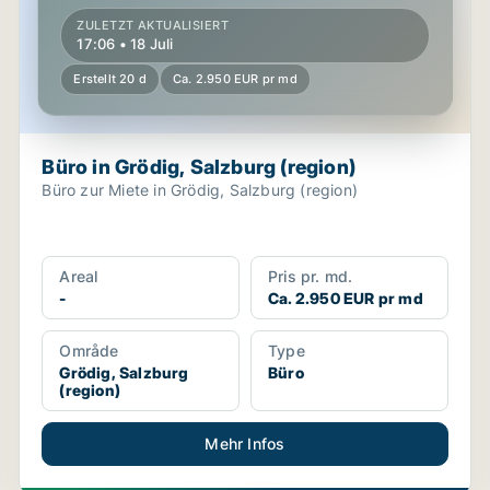
ZULETZT AKTUALISIERT
17:06 • 18 Juli
Erstellt 20 d
Ca. 2.950 EUR pr md
Büro in Grödig, Salzburg (region)
Büro zur Miete in Grödig, Salzburg (region)
Areal
Pris pr. md.
-
Ca. 2.950 EUR pr md
Område
Type
Grödig, Salzburg
Büro
(region)
Mehr Infos