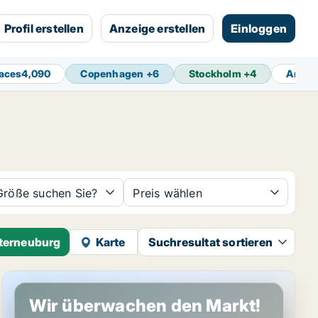
Profil erstellen
Anzeige erstellen
Einloggen
aces
4,090
Copenhagen
+
6
Stockholm
+
4
Amst
Größe suchen Sie?
Preis wählen
sterneuburg
Karte
Suchresultat sortieren
Gewerbeimmobilien in Klosterneuburg, Niederösterreich
Wir überwachen den Markt!