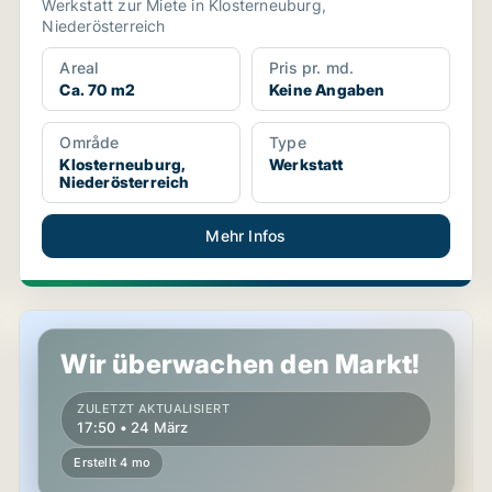
Werkstatt zur Miete in Klosterneuburg,
Niederösterreich
Areal
Pris pr. md.
Ca. 70 m2
Keine Angaben
Område
Type
Klosterneuburg,
Werkstatt
Niederösterreich
Mehr Infos
Büroimmobilie in Klosterneuburg, Niederösterreich
Wir überwachen den Markt!
ZULETZT AKTUALISIERT
17:50 • 24 März
Erstellt 4 mo