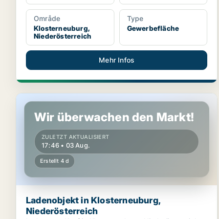
Område
Type
Klosterneuburg,
Gewerbefläche
Niederösterreich
Mehr Infos
Ladenobjekt in Klosterneuburg, Niederösterreich
Wir überwachen den Markt!
ZULETZT AKTUALISIERT
17:46 • 03 Aug.
Erstellt 4 d
Ladenobjekt in Klosterneuburg,
Niederösterreich