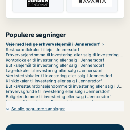
Populære søgninger
Veje med ledige erhvervslejemål i Jennersdorf
Restaurantlokaler til leje i Jennersdorf
Erhvervsejendomme til investering eller salg til investering eller salg i Jennersdorf
Kontorlokaler til investering eller salg i Jennersdorf
Butikslejemål til investering eller salg i Jennersdorf
Lagerlokaler til investering eller salg i Jennersdorf
Værkstedslokaler til investering eller salg i Jennersdorf
Kliniklokaler til investering eller salg i Jennersdorf
Butiks/restaurationsejendomme til investering eller salg i Jennersdorf
Erhvervsgrunde til investering eller salg i Jennersdorf
Boligejendomme til investering eller salg i Jennersdorf
Lokaler til investering eller salg i Jennersdorf
Garages til investering eller salg i Jennersdorf
Se alle populære søgninger