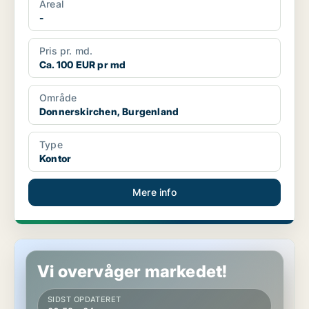
Areal
-
Pris pr. md.
Ca. 100 EUR pr md
Område
Donnerskirchen, Burgenland
Type
Kontor
Mere info
Erhvervslokaler i Bruckneudorf, Burgenland
Vi overvåger markedet!
SIDST OPDATERET