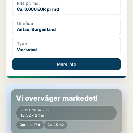
Pris pr. md.
Ca. 3.000 EUR pr md
Område
Antau, Burgenland
Type
Værksted
Mere info
Erhvervslokaler i Neusiedl am See, Burgenland
Vi overvåger markedet!
SIDST OPDATERET
18.52 • 24 jul.
Oprettet 17 d
Ca. 45 m2