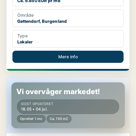
Ca. 9.850 EUR pr md
Område
Gattendorf, Burgenland
Type
Lokaler
Mere info
Erhvervslokaler i Neusiedl am See, Burgenland
Vi overvåger markedet!
SIDST OPDATERET
18.05 • 04 jul.
Oprettet 1 mo
Ca. 150 m2