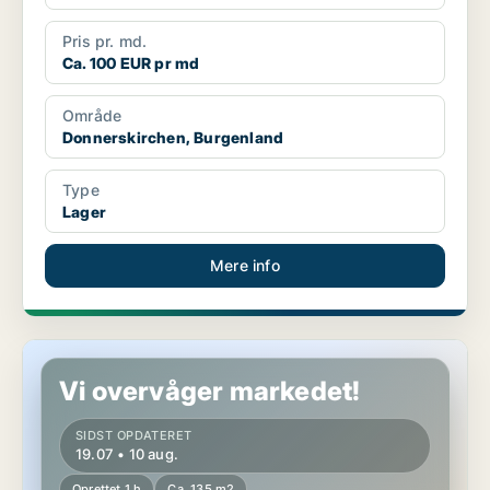
Pris pr. md.
Ca. 100 EUR pr md
Område
Donnerskirchen, Burgenland
Type
Lager
Mere info
Erhvervslokaler i Wiesen, Burgenland
Vi overvåger markedet!
SIDST OPDATERET
19.07 • 10 aug.
Oprettet 1 h
Ca. 135 m2