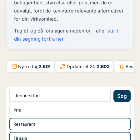
beliggenhed, størrelse eller pris, men de er
udvalgt, fordi de kan være relevante alternativer
for din virksomhed.
Tag et kig på forslagene nedenfor – eller
start
din søgning forfra her
.
Nye i dag
2.601
Opdateret 24t
2.602
Besked
Jennersdorf
Søg
Pris
Restaurant
Til salg